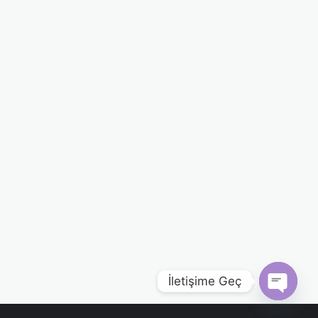
İletişime Geç
Open c